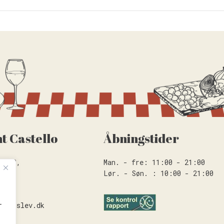
t Castello
Åbningstider
en 2B,
Man. - fre: 11:00 - 21:00
Lør. - Søn. : 10:00 - 21:00
0
haderslev.dk
r
.