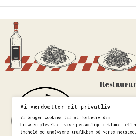
Restauran
Ved Stormklokk
6100 Haderslev
Vi værdsætter dit privatliv
Vi bruger cookies til at forbedre din
+45 93 92 98 5
info@castello-
browseroplevelse, vise personlige reklamer elle
indhold og analysere trafikken på vores netsted