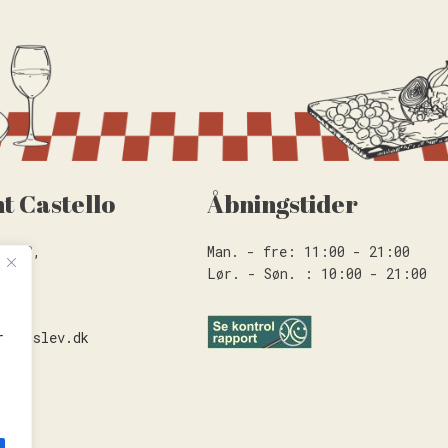
t Castello
Åbningstider
en 2B,
Man. - fre: 11:00 - 21:00
Lør. - Søn. : 10:00 - 21:00
0
haderslev.dk
r
.