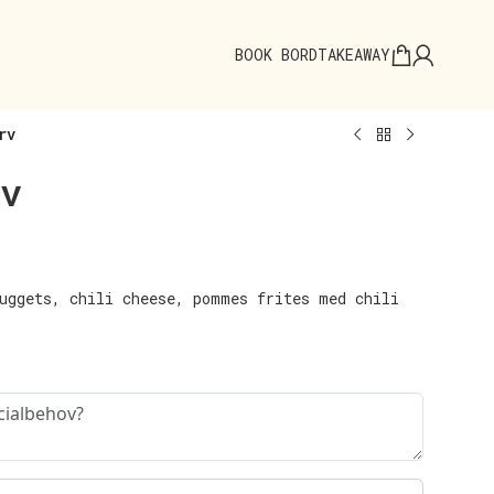
BOOK BORD
TAKEAWAY
rv
v
nuggets, chili cheese, pommes frites med chili