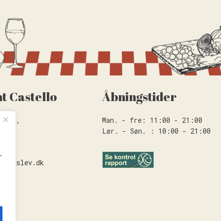
t Castello
Åbningstider
en 2B,
Man. - fre: 11:00 - 21:00
Lør. - Søn. : 10:00 - 21:00
0
r
haderslev.dk
.