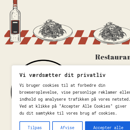
Restauran
Ved Stormklokk
Vi værdsætter dit privatliv
6100 Haderslev
Vi bruger cookies til at forbedre din
+45 93 92 98 5
browseroplevelse, vise personlige reklamer elle
info@castello-
indhold og analysere trafikken på vores netsted
Ved at klikke på "Accepter Alle Cookies" giver
du dit samtykke til vores brug af cookies.
Tilpas
Afvise
Accepter alle